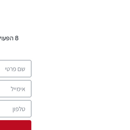
8 הפעולות המדויקות שייתנו לילדים יתרון באנגלית מבלי לבזבז זמן!